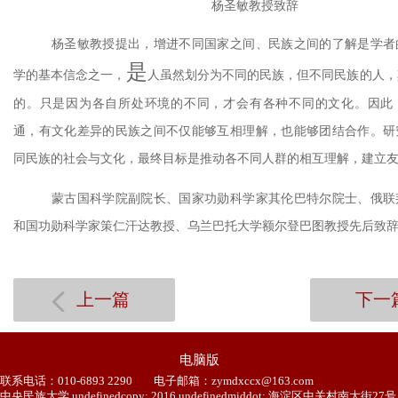
杨圣敏教授致辞
杨圣敏教授提出，增进不同国家之间、民族之间的了解是学者
是
学的基本信念之一，
人虽然划分为不同的民族，但不同民族的人，
的。只是因为各自所处环境的不同，才会有各种不同的文化。因此
通，有文化差异的民族之间不仅能够互相理解，也能够团结合作。研
同民族的社会与文化，最终目标是推动各不同人群的相互理解，建立
蒙古国科学院副院长、国家功勋科学家其伦巴特尔院士、俄联
和国功勋科学家策仁汗达教授、乌兰巴托大学额尔登巴图教授先后致
上一篇
下一
电脑版
联系电话：010-6893 2290
电子邮箱：zymdxccx@163.com
中央民族大学 undefinedcopy; 2016 undefinedmiddot; 海淀区中关村南大街27号