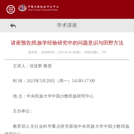
学术讲座
讲座预告|民族学经验研究中的问题意识与田野方法
发布者： [发表时间]：2023-03-20 [来源]： [浏览次数]：
789
主讲人：
张亚辉
教授
3
3
20
14
00-17
00
时
间：
202
年
月
日
（周
一
）
:
:
地
点：中央民族大学中国少数民族研究中心
主办单位：
教育部人文社会科学重点研究基地中央民族大学中国少数民族