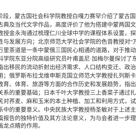
阶段，蒙古国社会科学院教授白嘎力赛罕介绍了蒙古国
古典及当代文学作品，高度评价了他为搭建中蒙两国文
教授金永洵通过梳理仁川全球中学的课程体系设置，探
性与发展方向；北京师范大学社会学院的色音教授对“
万里茶道是一条中蒙俄三国民心相通的道路，对于推动
科学院东亚分院高级研究员叶甫盖尼·加梅尔曼探讨了
指出移民的流动折射出经济需求、人口结构变迁、政治
用；俄罗斯布拉
戈
维申斯克国立师范大学教授扎列斯卡
教育、体育、旅游等方面的合作历史和发展趋势，指出
关系的重要基础；日本千叶大学教授三上香菜子通过扎
民对荞麦、麻和玉米的本土种植、加工和利用方式，试
系中的重要意义。中央民族大学教授杨圣敏对于上述主
篇报告的独特价值及其方法论意义，为与会者进一步理
画龙点睛的作用。